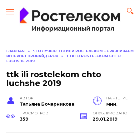
Перейти
к
содержанию
ГЛАВНАЯ
»
ЧТО ЛУЧШЕ: ТТК ИЛИ РОСТЕЛЕКОМ – СРАВНИВАЕМ
ИНТЕРНЕТ ПРОВАЙДЕРОВ
»
TTK ILI ROSTELEKOM CHTO
LUCHSHE 2019
ttk ili rostelekom chto
luchshe 2019
АВТОР
НА ЧТЕНИЕ
Тать­яна Бо­чар­ни­кова
мин.
ПРОСМОТРОВ
ОПУБЛИКОВАНО
359
29.01.2019