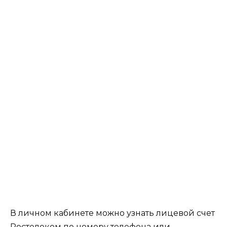
В личном кабинете можно
узнать
лицевой
счет
Ростелеком
по
номеру
телефона
или