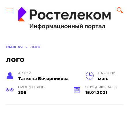
Перейти
к
содержанию
ГЛАВНАЯ
»
ЛОГО
лого
АВТОР
НА ЧТЕНИЕ
Тать­яна Бо­чар­ни­кова
мин.
ПРОСМОТРОВ
ОПУБЛИКОВАНО
398
18.01.2021