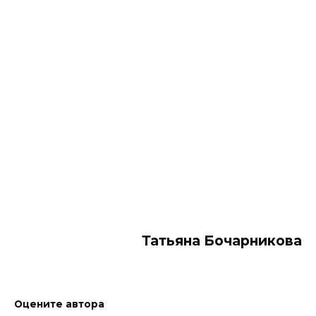
Тать­яна Бо­чар­ни­кова
Оцените автора