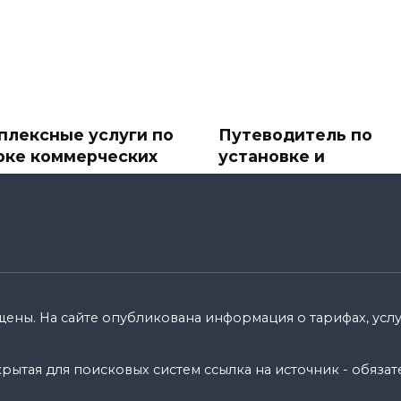
плексные услуги по
Путеводитель по
рке коммерческих
установке и
ектов
подключению
спутниковых ТВ-ант
ере бизнеса первое
и спутникового
атление имеет значение.
телевидения
110k.
В современное
информационное время
спутниковое ТВ стало
щены. На сайте опубликована информация о тарифах, услуг
0
8.7k.
ытая для поисковых систем ссылка на источник - обязат