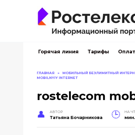
Перейти
к
содержанию
Горячая линия
Тарифы
Оплат
ГЛАВНАЯ
»
МОБИЛЬНЫЙ БЕЗЛИМИТНЫЙ ИНТЕРНЕ
MOBILNYIY INTERNET
rostelecom mobi
АВТОР
НА Ч
Тать­яна Бо­чар­ни­кова
мин