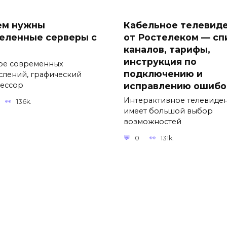
ем нужны
Кабельное телевид
еленные серверы с
от Ростелеком — сп
каналов, тарифы,
инструкция по
ре современных
подключению и
слений, графический
исправлению ошибо
ессор
Интерактивное телевиде
136k.
имеет большой выбор
возможностей
0
131k.