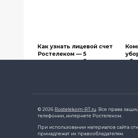
Как узнать лицевой счет
Ком
Ростелеком — 5
убо
простых способов
объ
Компания Ростелеком
В сф
предоставляет большое
впеч
количество
0
0
15.4k.
© 2026
Rostelekom-RT.ru
. Все права защи
телефонии, интернете Ростелеком.
При использовании материалов сайта откр
принадлежат их правообладателям.