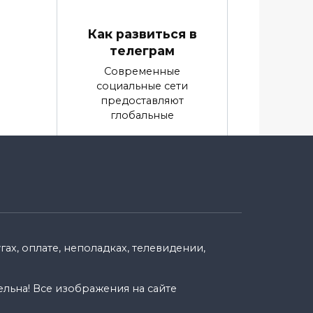
Как развиться в
телеграм
Современные
социальные сети
предоставляют
глобальные
0
9.9k.
енн
ах, оплате, неполадках, телевидении,
ельна! Все изображения на сайте