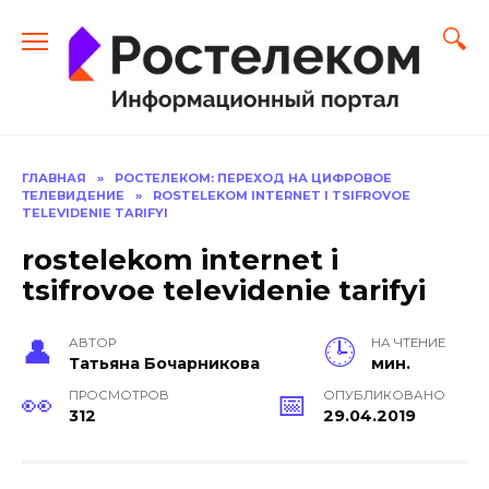
Перейти
к
содержанию
ГЛАВНАЯ
»
РОСТЕЛЕКОМ: ПЕРЕХОД НА ЦИФРОВОЕ
ТЕЛЕВИДЕНИЕ
»
ROSTELEKOM INTERNET I TSIFROVOE
TELEVIDENIE TARIFYI
rostelekom internet i
tsifrovoe televidenie tarifyi
АВТОР
НА ЧТЕНИЕ
Тать­яна Бо­чар­ни­кова
мин.
ПРОСМОТРОВ
ОПУБЛИКОВАНО
312
29.04.2019