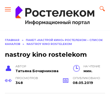
Перейти
к
содержанию
ГЛАВНАЯ
»
ПАКЕТ «НАСТРОЙ КИНО» РОСТЕЛЕКОМ – СПИСОК
КАНАЛОВ
»
NASTROY KINO ROSTELEKOM
nastroy kino rostelekom
АВТОР
НА ЧТЕНИЕ
Тать­яна Бо­чар­ни­кова
мин.
ПРОСМОТРОВ
ОПУБЛИКОВАНО
348
08.05.2019