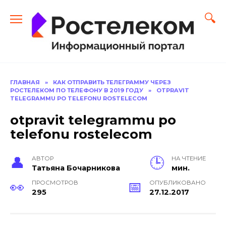
Перейти
к
содержанию
ГЛАВНАЯ
»
КАК ОТПРАВИТЬ ТЕЛЕГРАММУ ЧЕРЕЗ
РОСТЕЛЕКОМ ПО ТЕЛЕФОНУ В 2019 ГОДУ
»
OTPRAVIT
TELEGRAMMU PO TELEFONU ROSTELECOM
otpravit telegrammu po
telefonu rostelecom
АВТОР
НА ЧТЕНИЕ
Тать­яна Бо­чар­ни­кова
мин.
ПРОСМОТРОВ
ОПУБЛИКОВАНО
295
27.12.2017