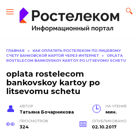
Перейти
к
содержанию
ГЛАВНАЯ
»
КАК ОПЛАТИТЬ РОСТЕЛЕКОМ ПО ЛИЦЕВОМУ
СЧЕТУ БАНКОВСКОЙ КАРТОЙ ЧЕРЕЗ ИНТЕРНЕТ
»
OPLATA
ROSTELECOM BANKOVSKOY KARTOY PO LITSEVOMU SCHETU
oplata rostelecom
bankovskoy kartoy po
litsevomu schetu
АВТОР
НА ЧТЕНИЕ
Тать­яна Бо­чар­ни­кова
мин.
ПРОСМОТРОВ
ОПУБЛИКОВАНО
324
02.10.2017