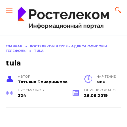
Перейти
к
содержанию
ГЛАВНАЯ
»
РОСТЕЛЕКОМ В ТУЛЕ – АДРЕСА ОФИСОВ И
ТЕЛЕФОНЫ
»
TULA
tula
АВТОР
НА ЧТЕНИЕ
Тать­яна Бо­чар­ни­кова
мин.
ПРОСМОТРОВ
ОПУБЛИКОВАНО
324
28.06.2019