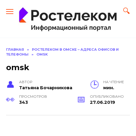
Перейти
к
содержанию
ГЛАВНАЯ
»
РОСТЕЛЕКОМ В ОМСКЕ – АДРЕСА ОФИСОВ И
ТЕЛЕФОНЫ
»
OMSK
omsk
АВТОР
НА ЧТЕНИЕ
Тать­яна Бо­чар­ни­кова
мин.
ПРОСМОТРОВ
ОПУБЛИКОВАНО
343
27.06.2019