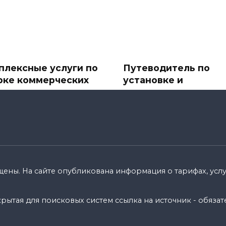
плексные услуги по
Путеводитель по
рке коммерческих
установке и
ектов
подключению
спутниковых ТВ-ант
ере бизнеса первое
и спутникового
атление имеет значение.
телевидения
110k.
В современное
информационное время
спутниковое ТВ стало
щены. На сайте опубликована информация о тарифах, услуг
0
8.8k.
ытая для поисковых систем ссылка на источник - обязат