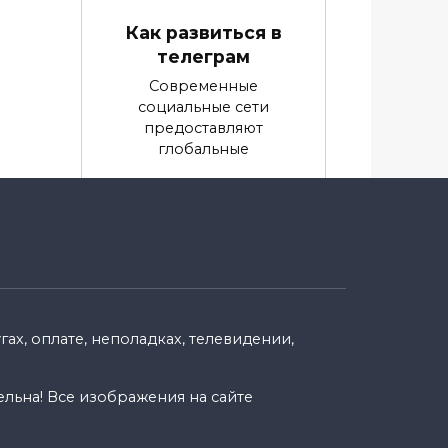
Как развиться в
телеграм
Современные
социальные сети
предоставляют
глобальные
0
9.9k.
енн
ах, оплате, неполадках, телевидении,
ельна! Все изображения на сайте