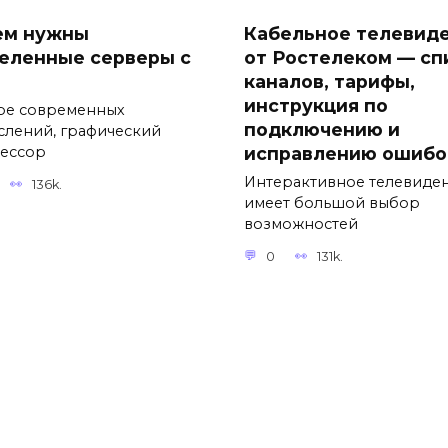
ем нужны
Кабельное телевид
еленные серверы с
от Ростелеком — сп
каналов, тарифы,
инструкция по
ре современных
подключению и
слений, графический
исправлению ошибо
ессор
Интерактивное телевиде
136k.
имеет большой выбор
возможностей
0
131k.