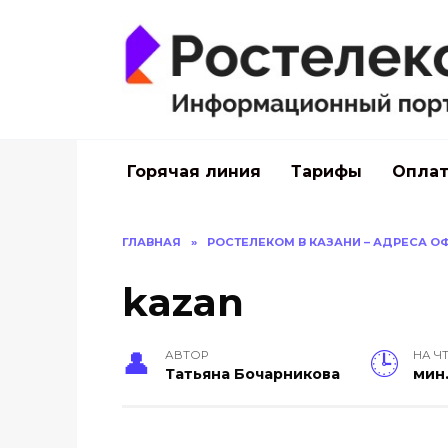
Перейти
к
содержанию
Горячая линия
Тарифы
Оплат
ГЛАВНАЯ
»
РОСТЕЛЕКОМ В КАЗАНИ – АДРЕСА О
kazan
АВТОР
НА Ч
Тать­яна Бо­чар­ни­кова
мин