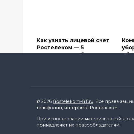
Как узнать лицевой счет
Ком
Ростелеком — 5
убо
простых способов
объ
Компания Ростелеком
В сф
предоставляет большое
впеч
количество
0
0
15.4k.
© 2026
Rostelekom-RT.ru
. Все права защи
телефонии, интернете Ростелеком.
При использовании материалов сайта откр
принадлежат их правообладателям.