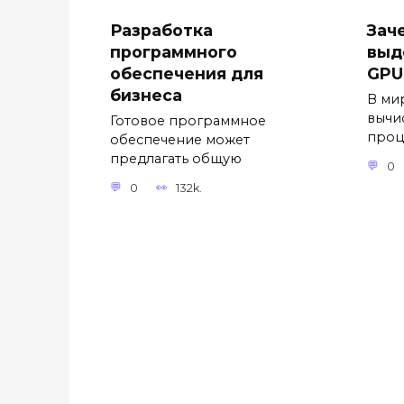
Разработка
Зач
программного
выд
обеспечения для
GPU
бизнеса
В ми
вычи
Готовое программное
проц
обеспечение может
предлагать общую
0
0
132k.