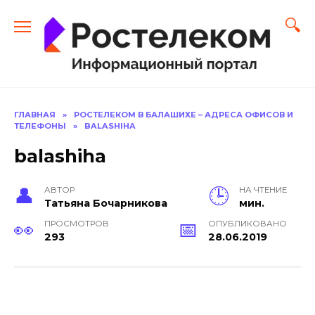
Перейти
к
содержанию
ГЛАВНАЯ
»
РОСТЕЛЕКОМ В БАЛАШИХЕ – АДРЕСА ОФИСОВ И
ТЕЛЕФОНЫ
»
BALASHIHA
balashiha
АВТОР
НА ЧТЕНИЕ
Тать­яна Бо­чар­ни­кова
мин.
ПРОСМОТРОВ
ОПУБЛИКОВАНО
293
28.06.2019