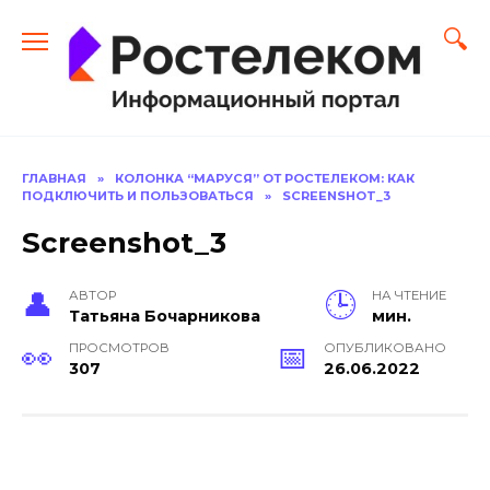
Перейти
к
содержанию
ГЛАВНАЯ
»
КОЛОНКА “МАРУСЯ” ОТ РОСТЕЛЕКОМ: КАК
ПОДКЛЮЧИТЬ И ПОЛЬЗОВАТЬСЯ
»
SCREENSHOT_3
Screenshot_3
АВТОР
НА ЧТЕНИЕ
Тать­яна Бо­чар­ни­кова
мин.
ПРОСМОТРОВ
ОПУБЛИКОВАНО
307
26.06.2022