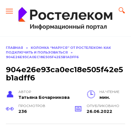
Перейти
к
содержанию
ГЛАВНАЯ
»
КОЛОНКА “МАРУСЯ” ОТ РОСТЕЛЕКОМ: КАК
ПОДКЛЮЧИТЬ И ПОЛЬЗОВАТЬСЯ
»
904E26E93CA0EC18E505F42E5B1ADFF6
904e26e93ca0ec18e505f42e5
b1adff6
АВТОР
НА ЧТЕНИЕ
Тать­яна Бо­чар­ни­кова
мин.
ПРОСМОТРОВ
ОПУБЛИКОВАНО
236
26.06.2022