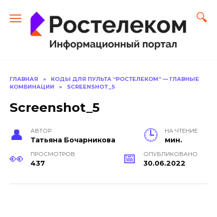
Перейти
к
содержанию
ГЛАВНАЯ
»
КОДЫ ДЛЯ ПУЛЬТА “РОСТЕЛЕКОМ” — ГЛАВНЫЕ
КОМБИНАЦИИ
»
SCREENSHOT_5
Screenshot_5
АВТОР
НА ЧТЕНИЕ
Тать­яна Бо­чар­ни­кова
мин.
ПРОСМОТРОВ
ОПУБЛИКОВАНО
437
30.06.2022