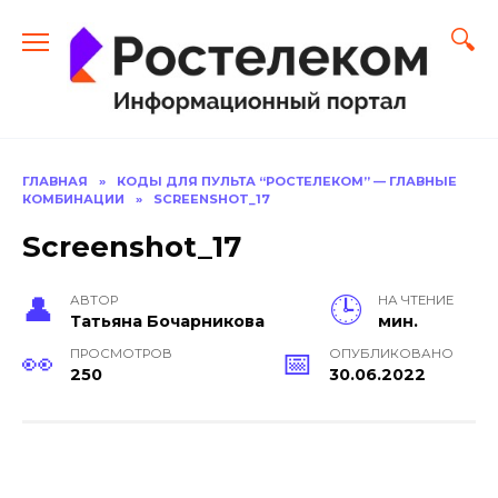
Перейти
к
содержанию
ГЛАВНАЯ
»
КОДЫ ДЛЯ ПУЛЬТА “РОСТЕЛЕКОМ” — ГЛАВНЫЕ
КОМБИНАЦИИ
»
SCREENSHOT_17
Screenshot_17
АВТОР
НА ЧТЕНИЕ
Тать­яна Бо­чар­ни­кова
мин.
ПРОСМОТРОВ
ОПУБЛИКОВАНО
250
30.06.2022