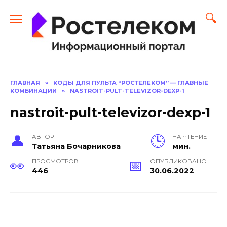
Перейти
к
содержанию
ГЛАВНАЯ
»
КОДЫ ДЛЯ ПУЛЬТА “РОСТЕЛЕКОМ” — ГЛАВНЫЕ
КОМБИНАЦИИ
»
NASTROIT-PULT-TELEVIZOR-DEXP-1
nastroit-pult-televizor-dexp-1
АВТОР
НА ЧТЕНИЕ
Тать­яна Бо­чар­ни­кова
мин.
ПРОСМОТРОВ
ОПУБЛИКОВАНО
446
30.06.2022