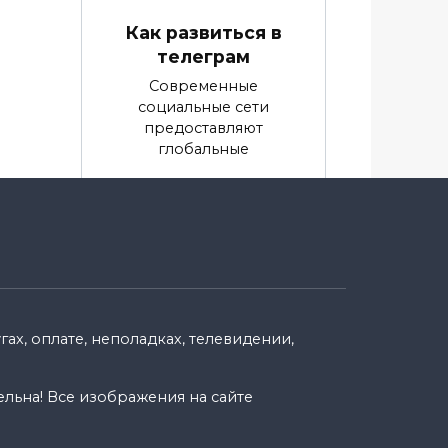
Как развиться в
телеграм
Современные
социальные сети
предоставляют
глобальные
0
9.9k.
енн
ах, оплате, неполадках, телевидении,
ельна! Все изображения на сайте