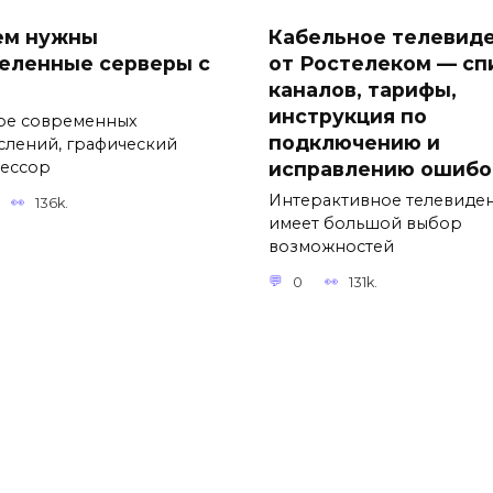
ем нужны
Кабельное телевид
еленные серверы с
от Ростелеком — сп
каналов, тарифы,
инструкция по
ре современных
подключению и
слений, графический
исправлению ошибо
ессор
Интерактивное телевиде
136k.
имеет большой выбор
возможностей
0
131k.