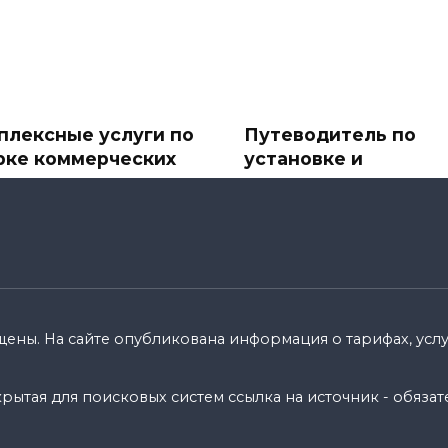
плексные услуги по
Путеводитель по
рке коммерческих
установке и
ектов
подключению
спутниковых ТВ-ант
ере бизнеса первое
и спутникового
атление имеет значение.
телевидения
110k.
В современное
информационное время
спутниковое ТВ стало
щены. На сайте опубликована информация о тарифах, услуг
0
8.7k.
ытая для поисковых систем ссылка на источник - обязат