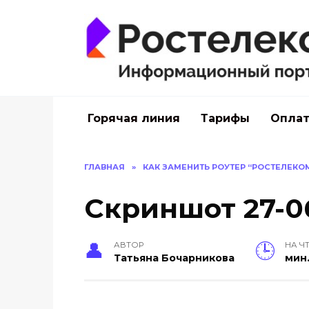
Перейти
к
содержанию
Горячая линия
Тарифы
Оплат
ГЛАВНАЯ
»
КАК ЗАМЕНИТЬ РОУТЕР “РОСТЕЛЕКО
Скриншот 27-06
АВТОР
НА Ч
Тать­яна Бо­чар­ни­кова
мин