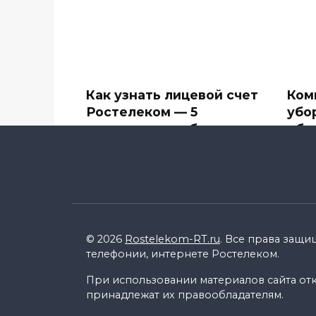
Как узнать лицевой счет
Ком
Ростелеком — 5
убо
простых способов
объ
Компания Ростелеком
В сф
предоставляет большое
впеч
количество
0
0
15.4k.
© 2026
Rostelekom-RT.ru
. Все права защи
телефонии, интернете Ростелеком.
При использовании материалов сайта откр
принадлежат их правообладателям.