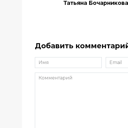
Тать­яна Бо­чар­ни­ков
Добавить комментари
Имя
Email
*
*
Комментарий