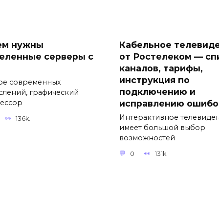
ем нужны
Кабельное телевид
еленные серверы с
от Ростелеком — сп
каналов, тарифы,
инструкция по
ре современных
подключению и
слений, графический
исправлению ошибо
ессор
Интерактивное телевиде
136k.
имеет большой выбор
возможностей
0
131k.