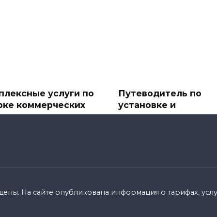
плексные услуги по
Путеводитель по
рке коммерческих
установке и
ектов
подключению
спутниковых ТВ-ант
ере бизнеса первое
и спутникового
атление имеет значение.
телевидения
110k.
В современное
информационное время
спутниковое ТВ стало
щены. На сайте опубликована информация о тарифах, услуг
0
8.8k.