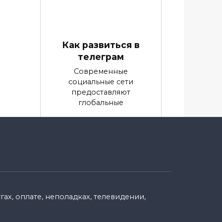
Как развиться в
телеграм
Современные
социальные сети
предоставляют
глобальные
0
9.9k.
енн
ах, оплате, неполадках, телевидении,