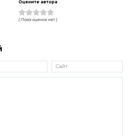
а
Оцените автора
( Пока оценок нет )
й
Сайт