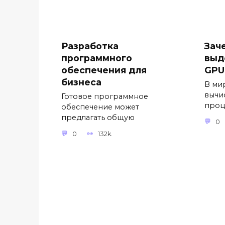
Разработка
Зач
программного
выд
обеспечения для
GPU
бизнеса
В ми
вычи
Готовое программное
проц
обеспечение может
предлагать общую
0
0
132k.