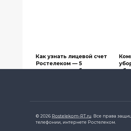
Как узнать лицевой счет
Ком
Ростелеком — 5
убо
простых способов
объ
Компания Ростелеком
В сф
предоставляет большое
впеч
количество
0
0
15.4k.
© 2026
Rostelekom-RT.ru
. Все права защи
телефонии, интернете Ростелеком.