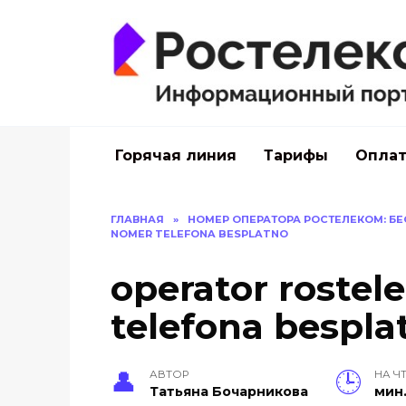
Перейти
к
содержанию
Горячая линия
Тарифы
Оплат
ГЛАВНАЯ
»
НОМЕР ОПЕРАТОРА РОСТЕЛЕКОМ: БЕ
NOMER TELEFONA BESPLATNO
operator roste
telefona bespla
АВТОР
НА Ч
Тать­яна Бо­чар­ни­кова
мин