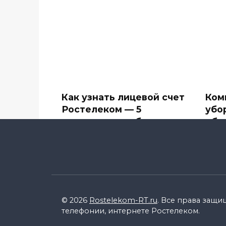
Как узнать лицевой счет
Ком
Ростелеком — 5
убо
простых способов
объ
Компания Ростелеком
В сф
предоставляет большое
впеч
количество
0
0
15.4k.
© 2026
Rostelekom-RT.ru
. Все права защи
телефонии, интернете Ростелеком.