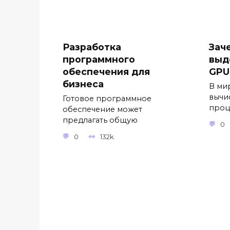
Разработка
Зач
программного
выд
обеспечения для
GPU
бизнеса
В ми
вычи
Готовое программное
проц
обеспечение может
предлагать общую
0
0
132k.