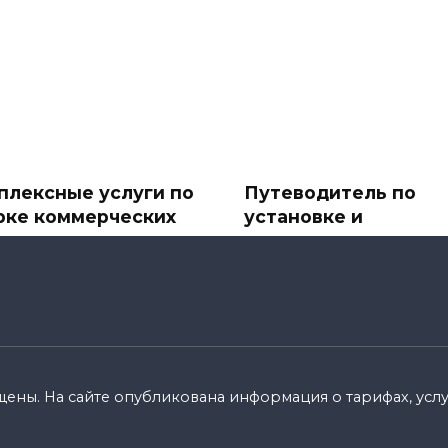
плексные услуги по
Путеводитель по
рке коммерческих
установке и
ектов
подключению
спутниковых ТВ-ант
ере бизнеса первое
и спутникового
атление имеет значение.
телевидения
110k.
В современное
информационное время
спутниковое ТВ стало
щены. На сайте опубликована информация о тарифах, услуг
0
8.8k.