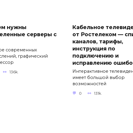
ем нужны
Кабельное телевид
еленные серверы с
от Ростелеком — сп
каналов, тарифы,
инструкция по
ре современных
подключению и
слений, графический
исправлению ошибо
ессор
Интерактивное телевиде
136k.
имеет большой выбор
возможностей
0
131k.