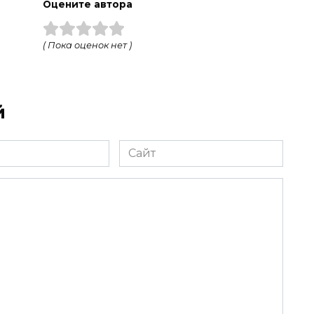
а
Оцените автора
( Пока оценок нет )
й
Сайт