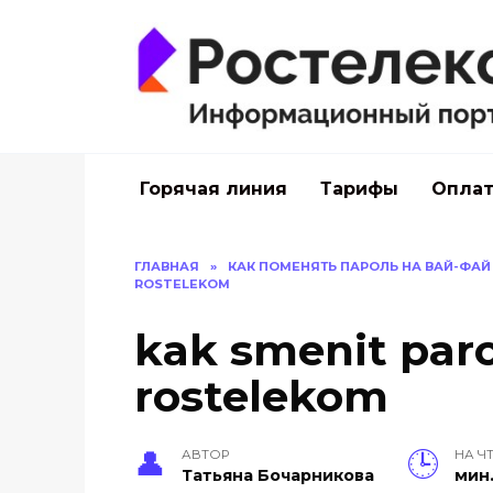
Перейти
к
содержанию
Горячая линия
Тарифы
Оплат
ГЛАВНАЯ
»
КАК ПОМЕНЯТЬ ПАРОЛЬ НА ВАЙ-ФА
ROSTELEKOM
kak smenit paro
rostelekom
АВТОР
НА Ч
Тать­яна Бо­чар­ни­кова
мин