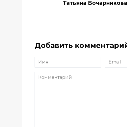
Тать­яна Бо­чар­ни­ков
Добавить комментари
Имя
Email
*
*
Комментарий