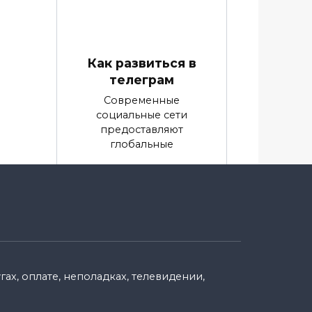
Как развиться в
телеграм
Современные
социальные сети
предоставляют
глобальные
0
9.9k.
енн
ах, оплате, неполадках, телевидении,