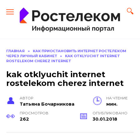
Перейти
к
содержанию
ГЛАВНАЯ
»
КАК ПРИОСТАНОВИТЬ ИНТЕРНЕТ РОСТЕЛЕКОМ
ЧЕРЕЗ ЛИЧНЫЙ КАБИНЕТ
»
KAK OTKLYUCHIT INTERNET
ROSTELEKOM CHEREZ INTERNET
kak otklyuchit internet
rostelekom cherez internet
АВТОР
НА ЧТЕНИЕ
Тать­яна Бо­чар­ни­кова
мин.
ПРОСМОТРОВ
ОПУБЛИКОВАНО
262
30.01.2018