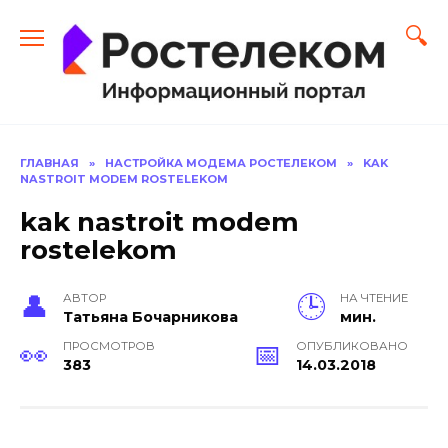
Перейти
к
содержанию
ГЛАВНАЯ
»
НАСТРОЙКА МОДЕМА РОСТЕЛЕКОМ
»
KAK
NASTROIT MODEM ROSTELEKOM
kak nastroit modem
rostelekom
АВТОР
НА ЧТЕНИЕ
Тать­яна Бо­чар­ни­кова
мин.
ПРОСМОТРОВ
ОПУБЛИКОВАНО
383
14.03.2018