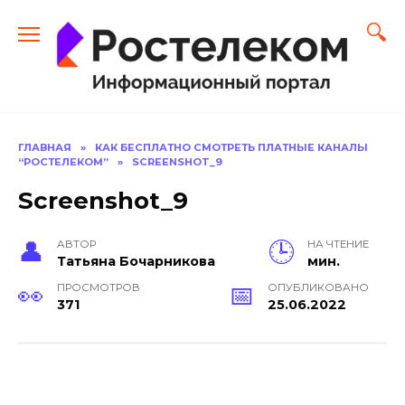
Перейти
к
содержанию
ГЛАВНАЯ
»
КАК БЕСПЛАТНО СМОТРЕТЬ ПЛАТНЫЕ КАНАЛЫ
“РОСТЕЛЕКОМ”
»
SCREENSHOT_9
Screenshot_9
АВТОР
НА ЧТЕНИЕ
Тать­яна Бо­чар­ни­кова
мин.
ПРОСМОТРОВ
ОПУБЛИКОВАНО
371
25.06.2022