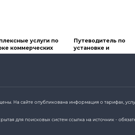
плексные услуги по
Путеводитель по
рке коммерческих
установке и
ектов
подключению
спутниковых ТВ-ант
ере бизнеса первое
и спутникового
атление имеет значение.
телевидения
110k.
В современное
информационное время
спутниковое ТВ стало
щены. На сайте опубликована информация о тарифах, услуг
0
8.7k.
ытая для поисковых систем ссылка на источник - обязат