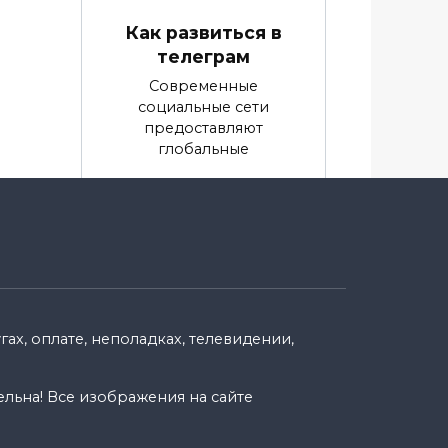
Как развиться в
телеграм
Современные
социальные сети
предоставляют
глобальные
0
9.9k.
енн
ах, оплате, неполадках, телевидении,
ельна! Все изображения на сайте