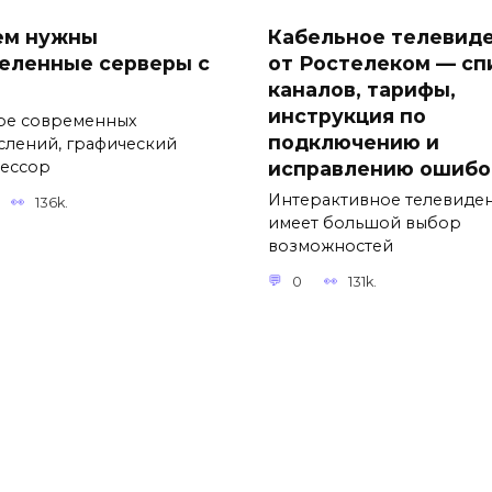
ем нужны
Кабельное телевид
еленные серверы с
от Ростелеком — сп
каналов, тарифы,
инструкция по
ре современных
подключению и
слений, графический
исправлению ошибо
ессор
Интерактивное телевиде
136k.
имеет большой выбор
возможностей
0
131k.