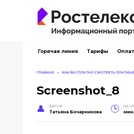
Перейти
к
содержанию
Горячая линия
Тарифы
Оплат
ГЛАВНАЯ
»
КАК БЕСПЛАТНО СМОТРЕТЬ ПЛАТНЫ
Screenshot_8
АВТОР
НА Ч
Тать­яна Бо­чар­ни­кова
мин