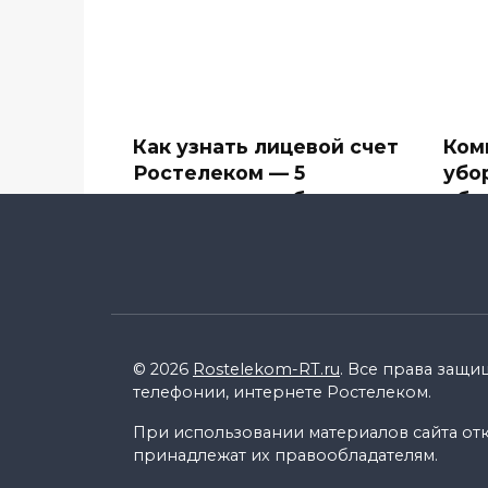
Как узнать лицевой счет
Ком
Ростелеком — 5
убо
простых способов
объ
Компания Ростелеком
В сф
предоставляет большое
впеч
количество
0
0
15.4k.
© 2026
Rostelekom-RT.ru
. Все права защи
телефонии, интернете Ростелеком.
При использовании материалов сайта откр
принадлежат их правообладателям.