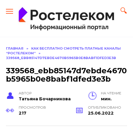
Перейти
к
содержанию
ГЛАВНАЯ
»
КАК БЕСПЛАТНО СМОТРЕТЬ ПЛАТНЫЕ КАНАЛЫ
“РОСТЕЛЕКОМ”
»
339568_EBB85147D7EBDE4670B5965B0E8BABF1DFED3E3B
339568_ebb85147d7ebde4670
b5965b0e8babf1dfed3e3b
АВТОР
НА ЧТЕНИЕ
Тать­яна Бо­чар­ни­кова
мин.
ПРОСМОТРОВ
ОПУБЛИКОВАНО
217
25.06.2022