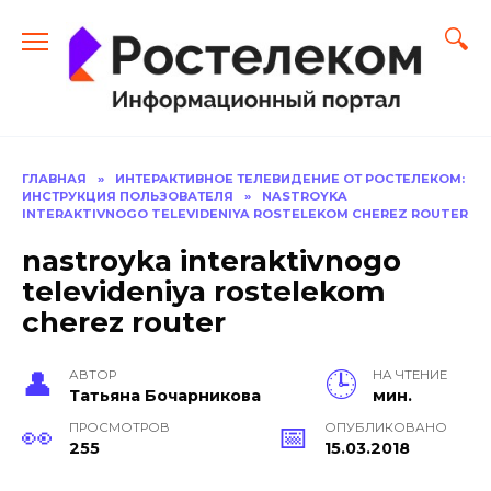
Перейти
к
содержанию
ГЛАВНАЯ
»
ИНТЕРАКТИВНОЕ ТЕЛЕВИДЕНИЕ ОТ РОСТЕЛЕКОМ:
ИНСТРУКЦИЯ ПОЛЬЗОВАТЕЛЯ
»
NASTROYKA
INTERAKTIVNOGO TELEVIDENIYA ROSTELEKOM CHEREZ ROUTER
nastroyka interaktivnogo
televideniya rostelekom
cherez router
АВТОР
НА ЧТЕНИЕ
Тать­яна Бо­чар­ни­кова
мин.
ПРОСМОТРОВ
ОПУБЛИКОВАНО
255
15.03.2018