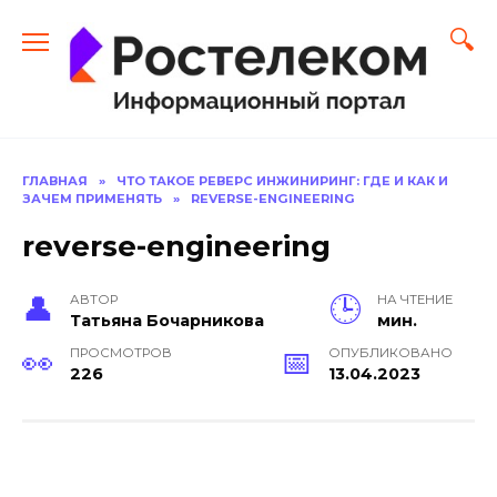
Перейти
к
содержанию
ГЛАВНАЯ
»
ЧТО ТАКОЕ РЕВЕРС ИНЖИНИРИНГ: ГДЕ И КАК И
ЗАЧЕМ ПРИМЕНЯТЬ
»
REVERSE-ENGINEERING
reverse-engineering
АВТОР
НА ЧТЕНИЕ
Тать­яна Бо­чар­ни­кова
мин.
ПРОСМОТРОВ
ОПУБЛИКОВАНО
226
13.04.2023