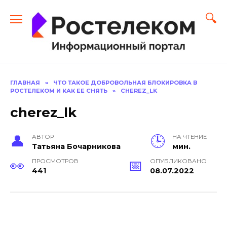
Перейти
к
содержанию
ГЛАВНАЯ
»
ЧТО ТАКОЕ ДОБРОВОЛЬНАЯ БЛОКИРОВКА В
РОСТЕЛЕКОМ И КАК ЕЕ СНЯТЬ
»
CHEREZ_LK
cherez_lk
АВТОР
НА ЧТЕНИЕ
Тать­яна Бо­чар­ни­кова
мин.
ПРОСМОТРОВ
ОПУБЛИКОВАНО
441
08.07.2022