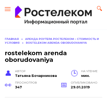
Перейти
к
содержанию
ГЛАВНАЯ
»
АРЕНДА РОУТЕРА РОСТЕЛЕКОМ – СТОИМОСТЬ И
УСЛОВИЯ
»
ROSTELEKOM ARENDA OBORUDOVANIYA
rostelekom arenda
oborudovaniya
АВТОР
НА ЧТЕНИЕ
Тать­яна Бо­чар­ни­кова
мин.
ПРОСМОТРОВ
ОПУБЛИКОВАНО
347
29.01.2019