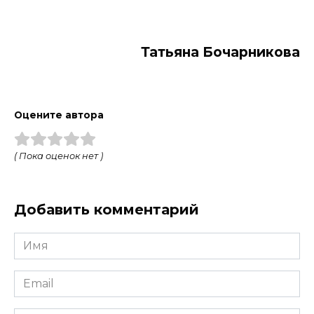
Тать­яна Бо­чар­ни­кова
Оцените автора
( Пока оценок нет )
Добавить комментарий
Имя
*
Email
*