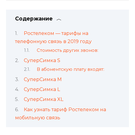
Содержание
Ростелеком — тарифы на
телефонную связь в 2019 году
Стоимость других звонов:
СуперСимка S
В абонентскую плату входят:
СуперСимка M
СуперСимка L
СуперСимка XL
Как узнать тариф Ростелеком на
мобильную связь