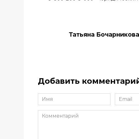
Тать­яна Бо­чар­ни­ков
Добавить комментари
Имя
Email
*
*
Комментарий