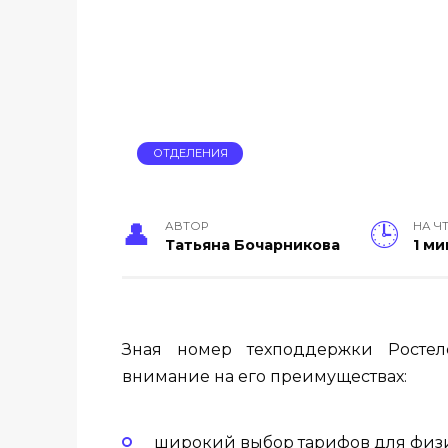
ОТДЕЛЕНИЯ
АВТОР
НА Ч
Тать­яна Бо­чар­ни­кова
1 ми
Зная номер техподдержки Ростеле
внимание на его преимуществах:
широкий выбор тарифов для физ