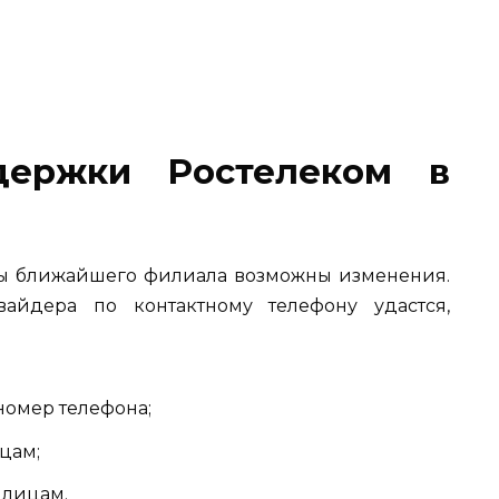
держки Ростелеком в
боты ближайшего филиала возможны изменения.
вайдера по контактному телефону удастся,
номер телефона;
цам;
лицам.