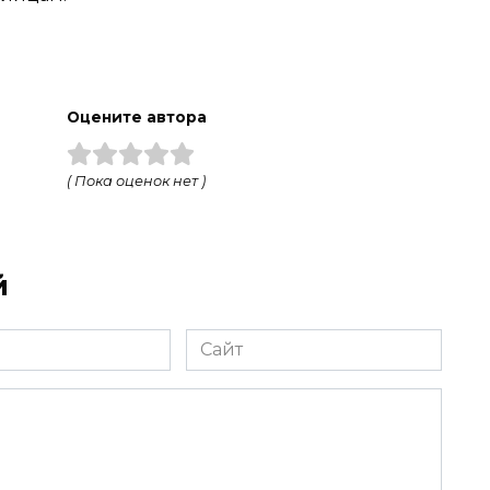
а
Оцените автора
( Пока оценок нет )
й
Сайт